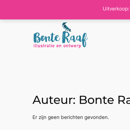
Ga
Uitverkoop:
naar
de
inhoud
Auteur:
Bonte R
Er zijn geen berichten gevonden.