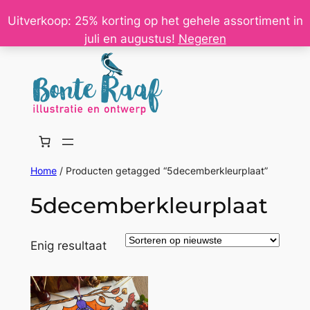
Ga
Uitverkoop: 25% korting op het gehele assortiment in
naar
juli en augustus!
Negeren
de
inhoud
Home
/ Producten getagged “5decemberkleurplaat”
5decemberkleurplaat
Enig resultaat