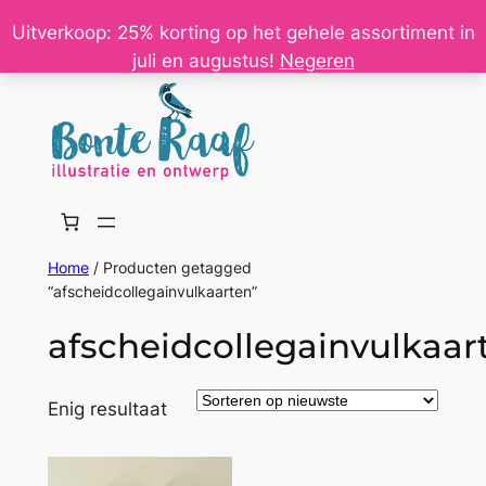
Ga
Uitverkoop: 25% korting op het gehele assortiment in
naar
juli en augustus!
Negeren
de
inhoud
Home
/ Producten getagged
“afscheidcollegainvulkaarten”
afscheidcollegainvulkaar
Enig resultaat