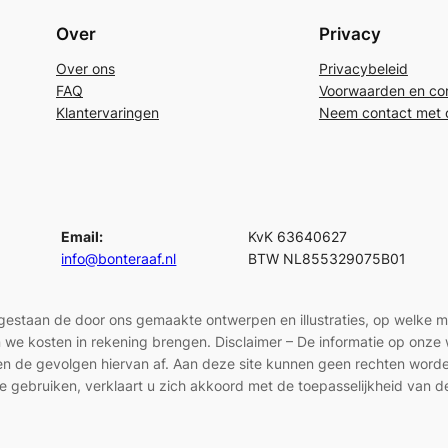
Over
Privacy
Over ons
Privacybeleid
FAQ
Voorwaarden en con
Klantervaringen
Neem contact met 
Email:
KvK 63640627
info@bonteraaf.nl
BTW NL855329075B01
egestaan de door ons gemaakte ontwerpen en illustraties, op welke 
len we kosten in rekening brengen. Disclaimer – De informatie op onz
en en de gevolgen hiervan af. Aan deze site kunnen geen rechten wor
e gebruiken, verklaart u zich akkoord met de toepasselijkheid van d