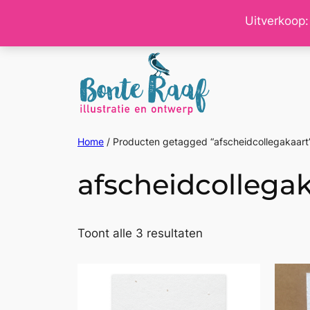
Ga
Uitverkoop:
naar
de
inhoud
Home
/ Producten getagged “afscheidcollegakaart
afscheidcollega
Gesorteerd
Toont alle 3 resultaten
op
nieuwste