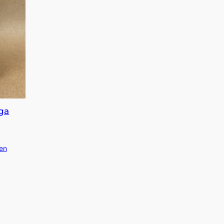
ega
en