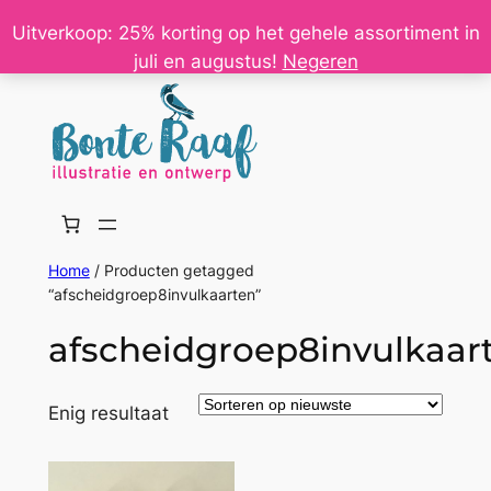
Ga
Uitverkoop: 25% korting op het gehele assortiment in
naar
juli en augustus!
Negeren
de
inhoud
Home
/ Producten getagged
“afscheidgroep8invulkaarten”
afscheidgroep8invulkaar
Enig resultaat