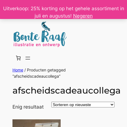
Ga
Uitverkoop: 25% korting op het gehele assortiment in
naar
juli en augustus!
Negeren
de
inhoud
Home
/ Producten getagged
“afscheidscadeaucollega”
afscheidscadeaucollega
Enig resultaat