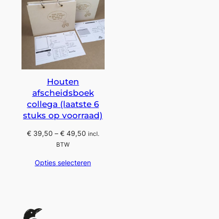
Houten
afscheidsboek
collega (laatste 6
stuks op voorraad)
Prijsklasse:
€
39,50
–
€
49,50
incl.
€ 39,50
BTW
tot
Opties selecteren
€ 49,50