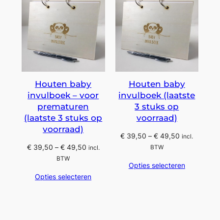
Houten baby
Houten baby
invulboek – voor
invulboek (laatste
prematuren
3 stuks op
(laatste 3 stuks op
voorraad)
voorraad)
Prijsklasse:
€
39,50
–
€
49,50
incl.
€ 39,50
Prijsklasse:
€
39,50
–
€
49,50
BTW
incl.
tot
€ 39,50
BTW
Opties selecteren
€ 49,50
tot
Opties selecteren
€ 49,50