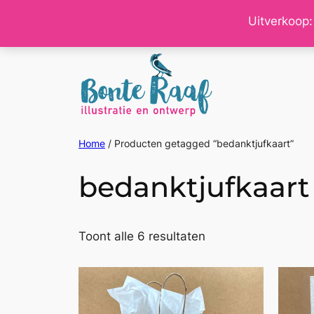
Ga
Uitverkoop:
naar
de
inhoud
Home
/ Producten getagged “bedanktjufkaart”
bedanktjufkaart
Gesorteerd
Toont alle 6 resultaten
op
nieuwste