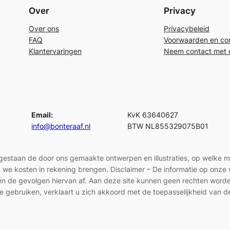
Over
Privacy
Over ons
Privacybeleid
FAQ
Voorwaarden en con
Klantervaringen
Neem contact met 
Email:
KvK 63640627
info@bonteraaf.nl
BTW NL855329075B01
egestaan de door ons gemaakte ontwerpen en illustraties, op welke 
len we kosten in rekening brengen. Disclaimer – De informatie op onz
en en de gevolgen hiervan af. Aan deze site kunnen geen rechten wor
e gebruiken, verklaart u zich akkoord met de toepasselijkheid van d