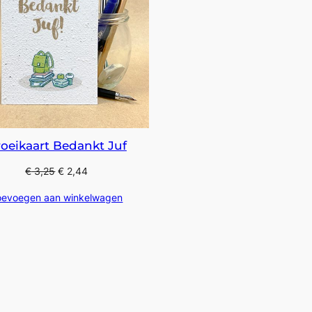
oeikaart Bedankt Juf
€
3,25
€
2,44
oevoegen aan winkelwagen