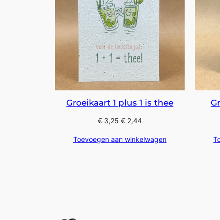
Groeikaart 1 plus 1 is thee
Gr
€
3,25
€
2,44
Toevoegen aan winkelwagen
T