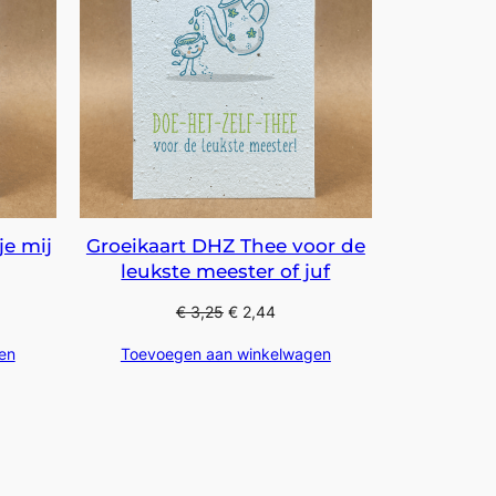
je mij
Groeikaart DHZ Thee voor de
leukste meester of juf
€
3,25
€
2,44
en
Toevoegen aan winkelwagen