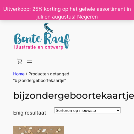
Ga
Uitverkoop: 25% korting op het gehele assortiment in
naar
juli en augustus!
Negeren
de
inhoud
Home
/ Producten getagged
“bijzondergeboortekaartje”
bijzondergeboortekaartj
Enig resultaat