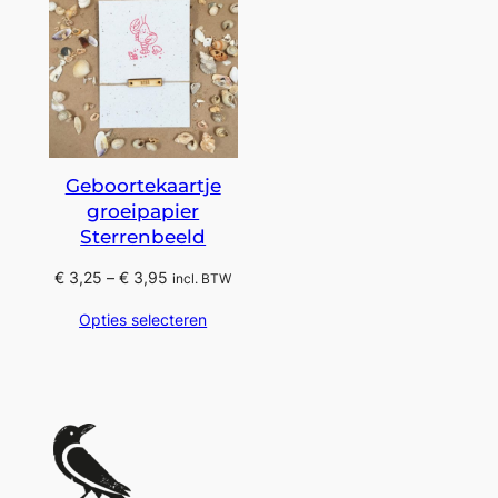
Geboortekaartje
groeipapier
Sterrenbeeld
Prijsklasse:
€
3,25
–
€
3,95
incl. BTW
€ 3,25
Opties selecteren
tot
€ 3,95