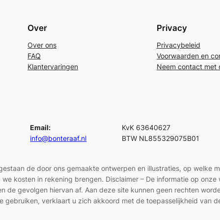
Over
Privacy
Over ons
Privacybeleid
FAQ
Voorwaarden en con
Klantervaringen
Neem contact met 
Email:
KvK 63640627
info@bonteraaf.nl
BTW NL855329075B01
egestaan de door ons gemaakte ontwerpen en illustraties, op welke 
len we kosten in rekening brengen. Disclaimer – De informatie op onz
en en de gevolgen hiervan af. Aan deze site kunnen geen rechten wor
e gebruiken, verklaart u zich akkoord met de toepasselijkheid van d