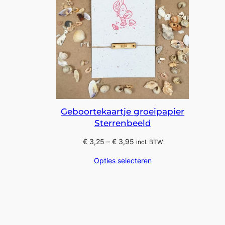
Geboortekaartje groeipapier
Sterrenbeeld
Prijsklasse:
€
3,25
–
€
3,95
incl. BTW
€ 3,25
Opties selecteren
tot
€ 3,95