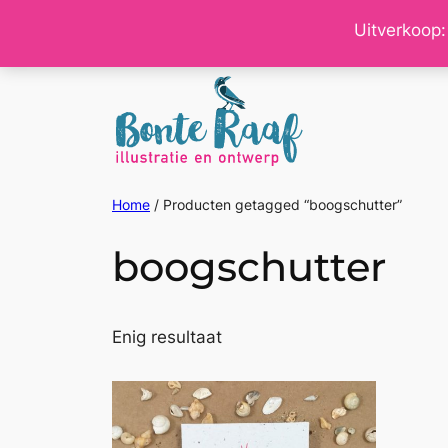
Ga
Uitverkoop:
naar
de
inhoud
Home
/ Producten getagged “boogschutter”
boogschutter
Enig resultaat