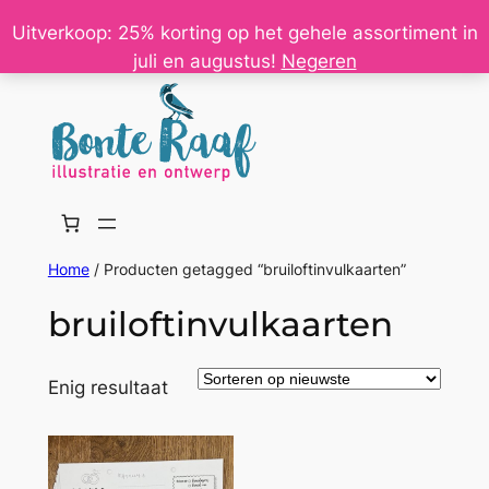
Ga
Uitverkoop: 25% korting op het gehele assortiment in
naar
juli en augustus!
Negeren
de
inhoud
Home
/ Producten getagged “bruiloftinvulkaarten”
bruiloftinvulkaarten
Enig resultaat