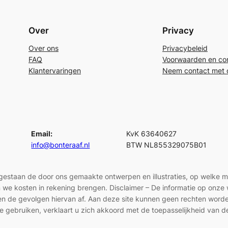
Over
Privacy
Over ons
Privacybeleid
FAQ
Voorwaarden en con
Klantervaringen
Neem contact met 
Email:
KvK 63640627
info@bonteraaf.nl
BTW NL855329075B01
egestaan de door ons gemaakte ontwerpen en illustraties, op welke 
len we kosten in rekening brengen. Disclaimer – De informatie op onz
en en de gevolgen hiervan af. Aan deze site kunnen geen rechten wor
e gebruiken, verklaart u zich akkoord met de toepasselijkheid van d