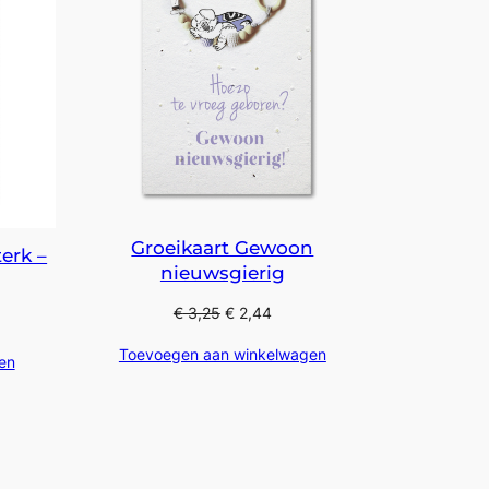
Groeikaart Gewoon
erk –
nieuwsgierig
€
3,25
€
2,44
Toevoegen aan winkelwagen
en