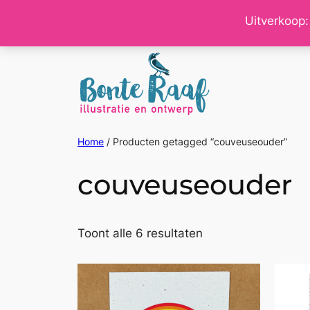
Ga
Uitverkoop:
naar
de
inhoud
Home
/ Producten getagged “couveuseouder”
couveuseouder
Gesorteerd
Toont alle 6 resultaten
op
nieuwste