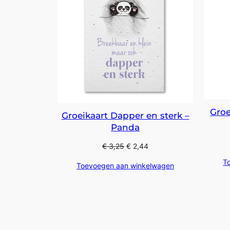
Groe
Groeikaart Dapper en sterk –
Panda
€
3,25
€
2,44
T
Toevoegen aan winkelwagen