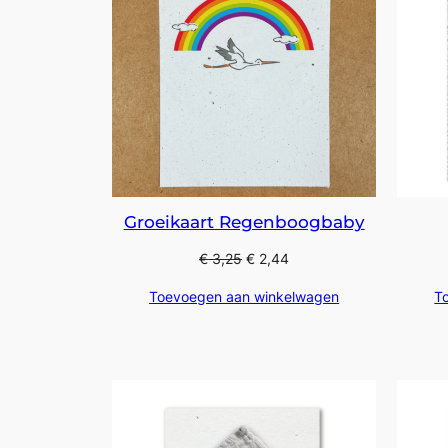
Groeikaart Regenboogbaby
€
3,25
€
2,44
Toevoegen aan winkelwagen
T