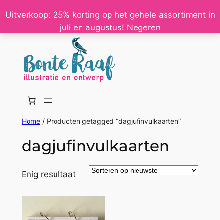
Ga
Uitverkoop: 25% korting op het gehele assortiment in
naar
juli en augustus!
Negeren
de
inhoud
Home
/ Producten getagged “dagjufinvulkaarten”
dagjufinvulkaarten
Enig resultaat