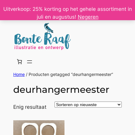
Ga
Uitverkoop: 25% korting op het gehele assortiment in
naar
juli en augustus!
Negeren
de
inhoud
Home
/ Producten getagged “deurhangermeester”
deurhangermeester
Enig resultaat