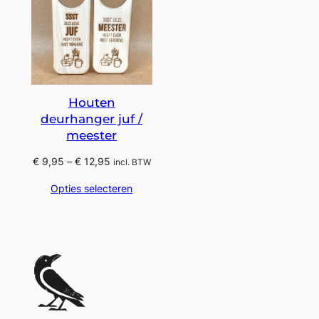
Houten
deurhanger juf /
meester
Prijsklasse:
€
9,95
–
€
12,95
incl. BTW
€ 9,95
Opties selecteren
tot
€ 12,95