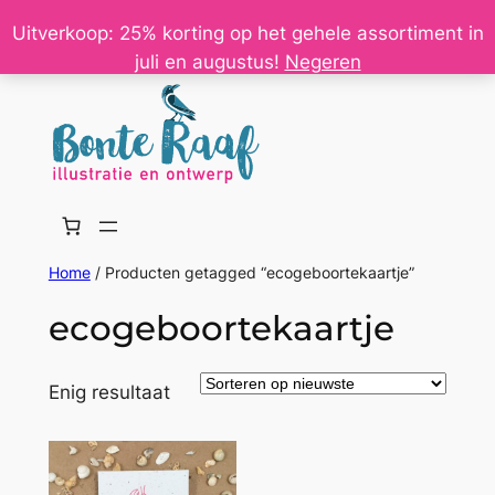
Ga
Uitverkoop: 25% korting op het gehele assortiment in
naar
juli en augustus!
Negeren
de
inhoud
Home
/ Producten getagged “ecogeboortekaartje”
ecogeboortekaartje
Enig resultaat