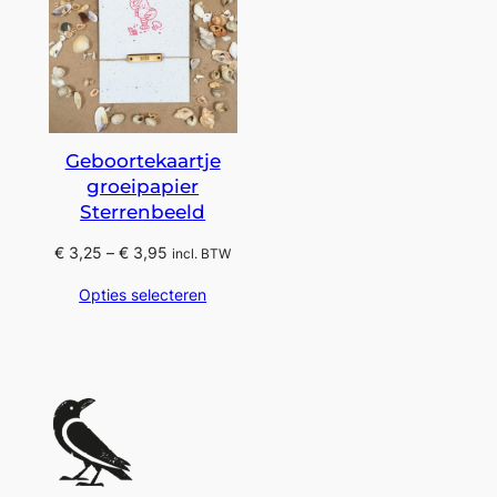
Geboortekaartje
groeipapier
Sterrenbeeld
Prijsklasse:
€
3,25
–
€
3,95
incl. BTW
€ 3,25
Opties selecteren
tot
€ 3,95