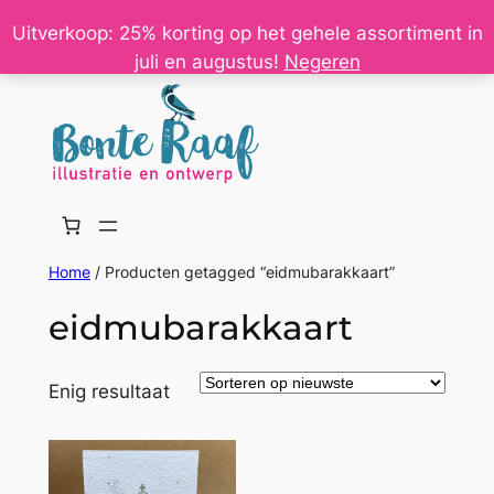
Ga
Uitverkoop: 25% korting op het gehele assortiment in
naar
juli en augustus!
Negeren
de
inhoud
Home
/ Producten getagged “eidmubarakkaart”
eidmubarakkaart
Enig resultaat