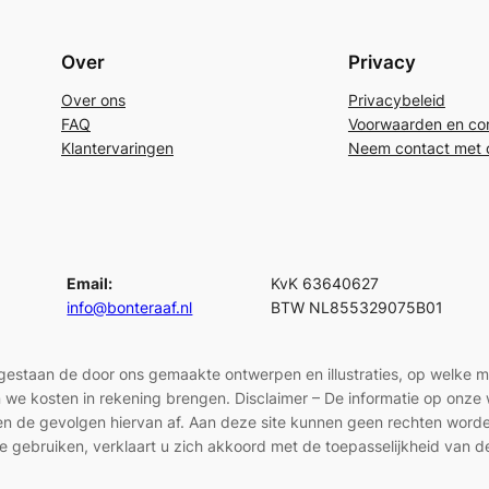
Over
Privacy
Over ons
Privacybeleid
FAQ
Voorwaarden en con
Klantervaringen
Neem contact met 
Email:
KvK 63640627
info@bonteraaf.nl
BTW NL855329075B01
egestaan de door ons gemaakte ontwerpen en illustraties, op welke 
len we kosten in rekening brengen. Disclaimer – De informatie op onz
en en de gevolgen hiervan af. Aan deze site kunnen geen rechten wor
e gebruiken, verklaart u zich akkoord met de toepasselijkheid van d