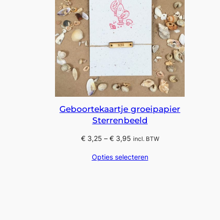
Geboortekaartje groeipapier
Sterrenbeeld
Prijsklasse:
€
3,25
–
€
3,95
incl. BTW
€ 3,25
Opties selecteren
tot
€ 3,95