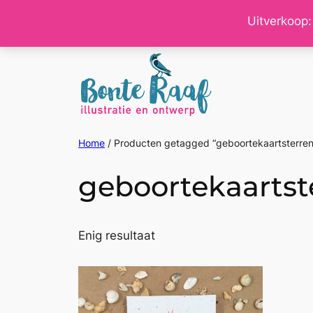
Ga
Uitverkoop:
naar
de
inhoud
Home
/ Producten getagged “geboortekaartsterre
geboortekaartst
Enig resultaat