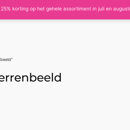
 25% korting op het gehele assortiment in juli en augus
nbeeld”
errenbeeld