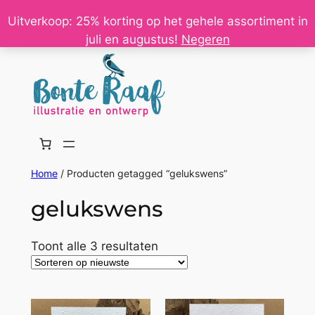
Ga
Uitverkoop: 25% korting op het gehele assortiment in
naar
juli en augustus!
Negeren
de
inhoud
Home
/ Producten getagged “gelukswens”
gelukswens
Gesorteerd
Toont alle 3 resultaten
op
nieuwste