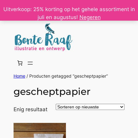
Ga
Uitverkoop: 25% korting op het gehele assortiment in
naar
juli en augustus!
Negeren
de
inhoud
Home
/ Producten getagged “gescheptpapier”
gescheptpapier
Enig resultaat