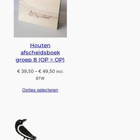
Houten
afscheidsboek
groep 8 (OP = OP)
Prijsklasse:
€
39,50
–
€
49,50
incl.
€ 39,50
BTW
tot
Opties selecteren
€ 49,50