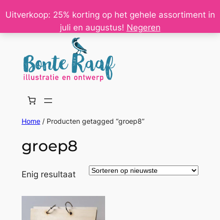
Ga
Uitverkoop: 25% korting op het gehele assortiment in
naar
juli en augustus!
Negeren
de
inhoud
Home
/ Producten getagged “groep8”
groep8
Enig resultaat