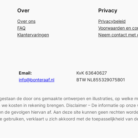
Over
Privacy
Over ons
Privacybeleid
FAQ
Voorwaarden en con
Klantervaringen
Neem contact met 
Email:
KvK 63640627
info@bonteraaf.nl
BTW NL855329075B01
egestaan de door ons gemaakte ontwerpen en illustraties, op welke 
len we kosten in rekening brengen. Disclaimer – De informatie op onz
en en de gevolgen hiervan af. Aan deze site kunnen geen rechten wor
e gebruiken, verklaart u zich akkoord met de toepasselijkheid van d