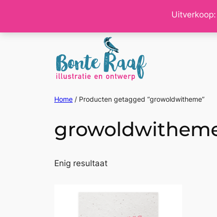
Ga
Uitverkoop:
naar
de
inhoud
Home
/ Producten getagged “growoldwitheme”
growoldwithem
Enig resultaat