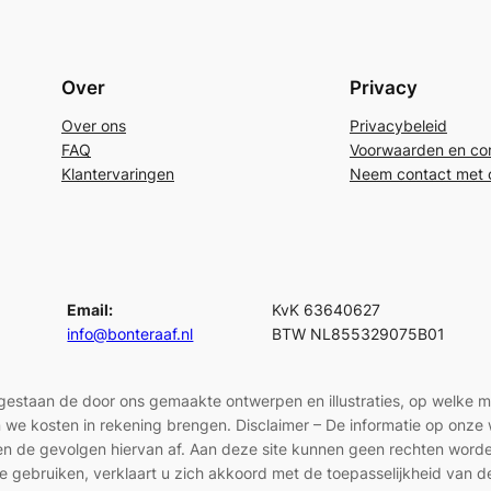
Over
Privacy
Over ons
Privacybeleid
FAQ
Voorwaarden en con
Klantervaringen
Neem contact met 
Email:
KvK 63640627
info@bonteraaf.nl
BTW NL855329075B01
egestaan de door ons gemaakte ontwerpen en illustraties, op welke 
len we kosten in rekening brengen. Disclaimer – De informatie op onz
en en de gevolgen hiervan af. Aan deze site kunnen geen rechten wor
e gebruiken, verklaart u zich akkoord met de toepasselijkheid van d