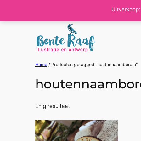
Ga
Uitverkoop:
naar
de
inhoud
Home
/ Producten getagged “houtennaambordje”
houtennaambor
Enig resultaat