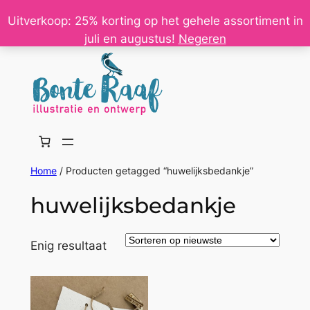
Ga
Uitverkoop: 25% korting op het gehele assortiment in
naar
juli en augustus!
Negeren
de
inhoud
Home
/ Producten getagged “huwelijksbedankje”
huwelijksbedankje
Enig resultaat