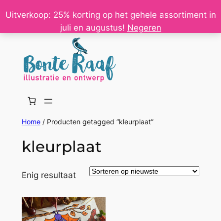
Ga
Uitverkoop: 25% korting op het gehele assortiment in
naar
juli en augustus!
Negeren
de
inhoud
Home
/ Producten getagged “kleurplaat”
kleurplaat
Enig resultaat