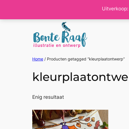
Ga
Uitverkoop:
naar
de
inhoud
Home
/ Producten getagged “kleurplaatontwerp”
kleurplaatontwe
Enig resultaat