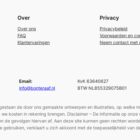
Over
Privacy
Over ons
Privacybeleid
FAQ
Voorwaarden en con
Klantervaringen
Neem contact met 
Email:
KvK 63640627
info@bonteraaf.nl
BTW NL855329075B01
egestaan de door ons gemaakte ontwerpen en illustraties, op welke 
len we kosten in rekening brengen. Disclaimer – De informatie op onz
en en de gevolgen hiervan af. Aan deze site kunnen geen rechten wor
e gebruiken, verklaart u zich akkoord met de toepasselijkheid van d