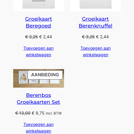
Groeikaart
Groeikaart
Beregoed
Berenknuffel
€
3,25
€
2,44
€
3,25
€
2,44
Toevoegen aan
Toevoegen aan
winkelwagen
winkelwagen
PRODUCT
AANBIEDING
IN
DE
UITVERKOOP
Berenbos
Groeikaarten Set
Oorspronkelijke
Huidige
€
13,00
€
9,75
incl. BTW
prijs
prijs
Toevoegen aan
was:
is:
winkelwagen
€ 13,00.
€ 9,75.