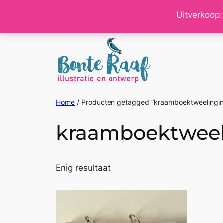
Ga
Uitverkoop:
naar
de
inhoud
Home
/ Producten getagged “kraamboektweelingin
kraamboektweel
Enig resultaat