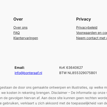
Over
Privacy
Over ons
Privacybeleid
FAQ
Voorwaarden en con
Klantervaringen
Neem contact met 
Email:
KvK 63640627
info@bonteraaf.nl
BTW NL855329075B01
egestaan de door ons gemaakte ontwerpen en illustraties, op welke 
len we kosten in rekening brengen. Disclaimer – De informatie op onz
en en de gevolgen hiervan af. Aan deze site kunnen geen rechten wor
e gebruiken, verklaart u zich akkoord met de toepasselijkheid van d