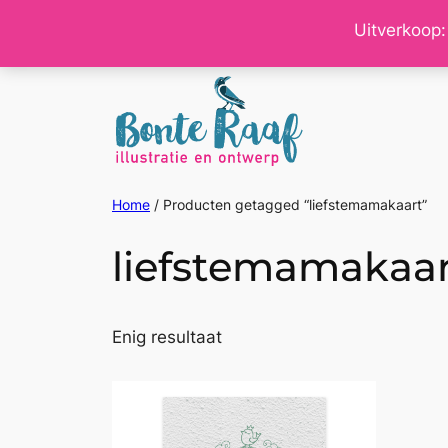
Ga
Uitverkoop:
naar
de
inhoud
Home
/ Producten getagged “liefstemamakaart”
liefstemamakaa
Enig resultaat