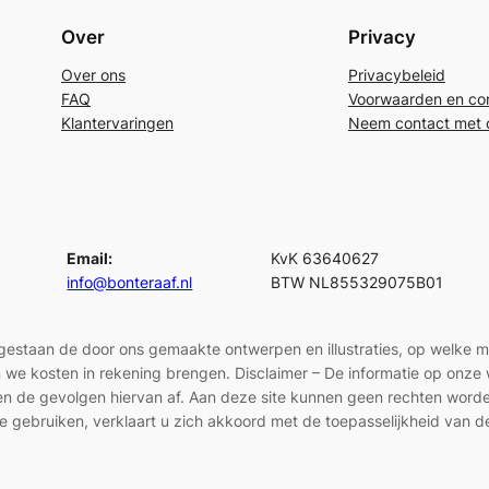
Over
Privacy
Over ons
Privacybeleid
FAQ
Voorwaarden en con
Klantervaringen
Neem contact met 
Email:
KvK 63640627
info@bonteraaf.nl
BTW NL855329075B01
egestaan de door ons gemaakte ontwerpen en illustraties, op welke 
len we kosten in rekening brengen. Disclaimer – De informatie op onz
en en de gevolgen hiervan af. Aan deze site kunnen geen rechten wor
e gebruiken, verklaart u zich akkoord met de toepasselijkheid van d