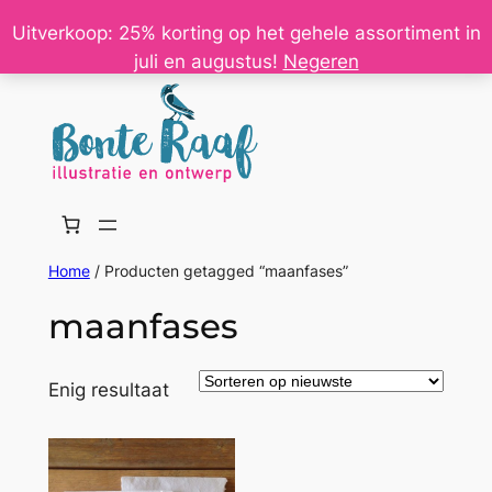
Ga
Uitverkoop: 25% korting op het gehele assortiment in
naar
juli en augustus!
Negeren
de
inhoud
Home
/ Producten getagged “maanfases”
maanfases
Enig resultaat