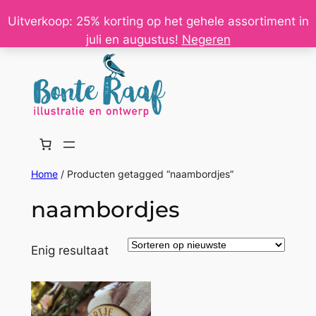
Ga
Uitverkoop: 25% korting op het gehele assortiment in
naar
juli en augustus!
Negeren
de
inhoud
Home
/ Producten getagged “naambordjes”
naambordjes
Enig resultaat