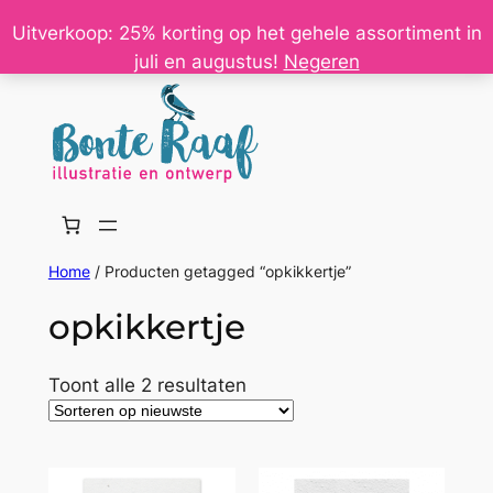
Ga
Uitverkoop: 25% korting op het gehele assortiment in
naar
juli en augustus!
Negeren
de
inhoud
Home
/ Producten getagged “opkikkertje”
opkikkertje
Gesorteerd
Toont alle 2 resultaten
op
nieuwste