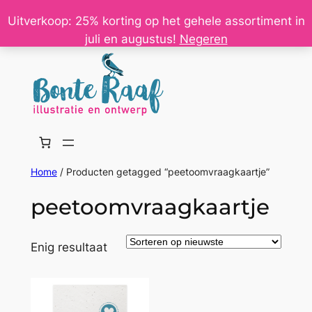
Ga
Uitverkoop: 25% korting op het gehele assortiment in
naar
juli en augustus!
Negeren
de
inhoud
Home
/ Producten getagged “peetoomvraagkaartje”
peetoomvraagkaartje
Enig resultaat