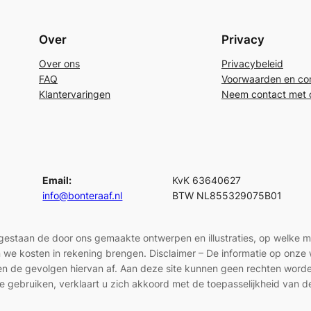
Over
Privacy
Over ons
Privacybeleid
FAQ
Voorwaarden en con
Klantervaringen
Neem contact met 
Email:
KvK 63640627
info@bonteraaf.nl
BTW NL855329075B01
egestaan de door ons gemaakte ontwerpen en illustraties, op welke 
len we kosten in rekening brengen. Disclaimer – De informatie op onz
en en de gevolgen hiervan af. Aan deze site kunnen geen rechten wor
e gebruiken, verklaart u zich akkoord met de toepasselijkheid van d