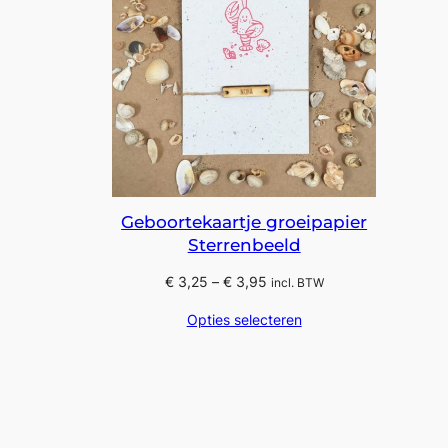
Geboortekaartje groeipapier
Sterrenbeeld
Prijsklasse:
€
3,25
–
€
3,95
incl. BTW
€ 3,25
Opties selecteren
tot
€ 3,95