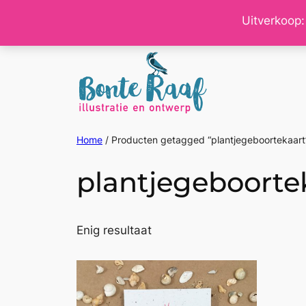
Ga
Uitverkoop:
naar
de
inhoud
Home
/ Producten getagged “plantjegeboortekaart
plantjegeboorte
Enig resultaat