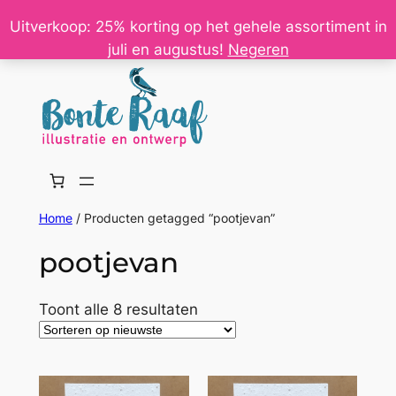
Ga
Uitverkoop: 25% korting op het gehele assortiment in
naar
juli en augustus!
Negeren
de
inhoud
Home
/ Producten getagged “pootjevan”
pootjevan
Gesorteerd
Toont alle 8 resultaten
op
nieuwste