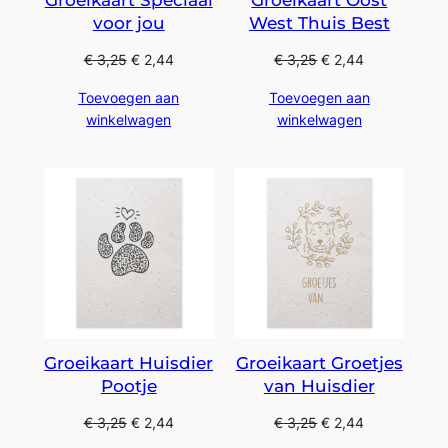
Groeikaart Speciaal
Groeikaart Oost
voor jou
West Thuis Best
€
3,25
€
2,44
€
3,25
€
2,44
Toevoegen aan
Toevoegen aan
winkelwagen
winkelwagen
Groeikaart Huisdier
Groeikaart Groetjes
Pootje
van Huisdier
€
3,25
€
2,44
€
3,25
€
2,44