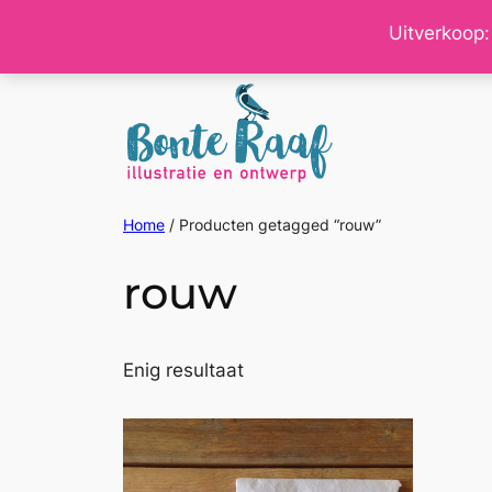
Ga
Uitverkoop:
naar
de
inhoud
Home
/ Producten getagged “rouw”
rouw
Enig resultaat