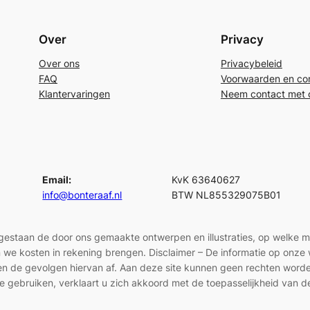
Over
Privacy
Over ons
Privacybeleid
FAQ
Voorwaarden en con
Klantervaringen
Neem contact met 
Email:
KvK 63640627
info@bonteraaf.nl
BTW NL855329075B01
egestaan de door ons gemaakte ontwerpen en illustraties, op welke 
len we kosten in rekening brengen. Disclaimer – De informatie op onz
en en de gevolgen hiervan af. Aan deze site kunnen geen rechten wor
e gebruiken, verklaart u zich akkoord met de toepasselijkheid van d