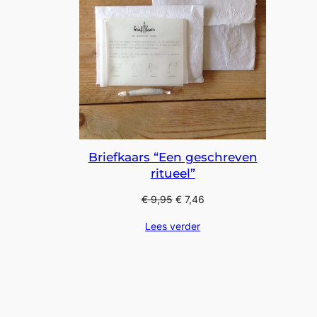
Briefkaars “Een geschreven
ritueel”
€
9,95
€
7,46
Lees verder