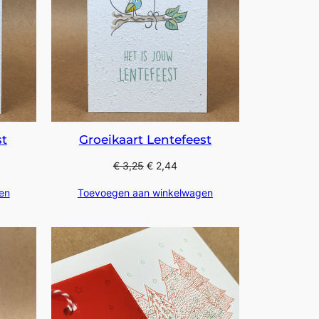
st
Groeikaart Lentefeest
€
3,25
€
2,44
en
Toevoegen aan winkelwagen