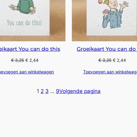
eikaart You can do this
Groeikaart You can do 
€
3,25
€
2,44
€
3,25
€
2,44
oevoegen aan winkelwagen
Toevoegen aan winkelwag
1
2
3
…
9
Volgende pagina