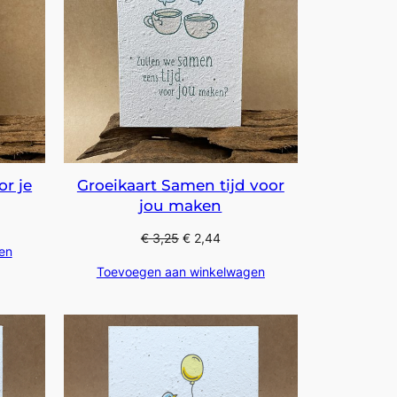
or je
Groeikaart Samen tijd voor
jou maken
€
3,25
€
2,44
en
Toevoegen aan winkelwagen