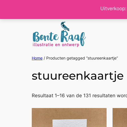
Ga
Uitverkoop:
naar
de
inhoud
Home
/ Producten getagged “stuureenkaartje”
stuureenkaartje
Resultaat 1–16 van de 131 resultaten wor