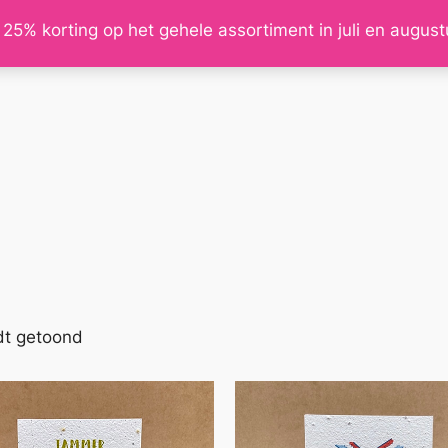
 25% korting op het gehele assortiment in juli en augus
Gesorteerd
dt getoond
op
nieuwste