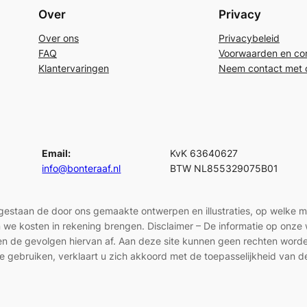
Over
Privacy
Over ons
Privacybeleid
FAQ
Voorwaarden en con
Klantervaringen
Neem contact met 
Email:
KvK 63640627
info@bonteraaf.nl
BTW NL855329075B01
egestaan de door ons gemaakte ontwerpen en illustraties, op welke 
len we kosten in rekening brengen. Disclaimer – De informatie op onz
en en de gevolgen hiervan af. Aan deze site kunnen geen rechten wor
e gebruiken, verklaart u zich akkoord met de toepasselijkheid van d