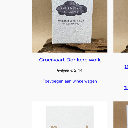
Groeikaart Donkere wolk
t
€
3,25
€
2,44
Toevoegen aan winkelwagen
T