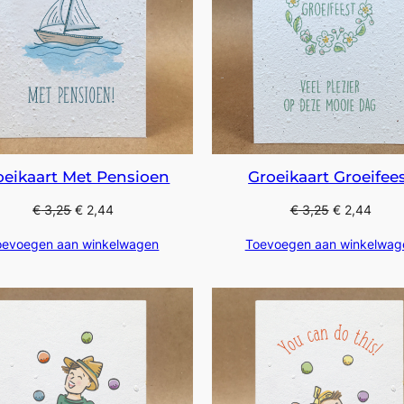
oeikaart Met Pensioen
Groeikaart Groeifee
€
3,25
€
2,44
€
3,25
€
2,44
oevoegen aan winkelwagen
Toevoegen aan winkelwag