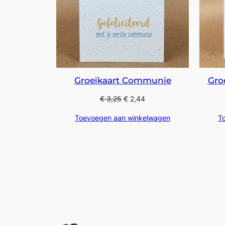
Groeikaart Communie
Gro
€
3,25
€
2,44
Toevoegen aan winkelwagen
T