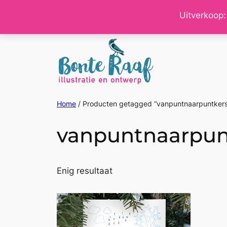
Ga
Uitverkoop:
naar
de
inhoud
Home
/ Producten getagged “vanpuntnaarpuntkers
vanpuntnaarpun
Enig resultaat