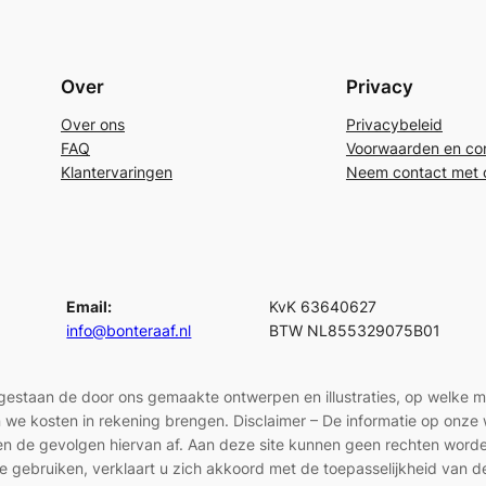
Over
Privacy
Over ons
Privacybeleid
FAQ
Voorwaarden en con
Klantervaringen
Neem contact met 
Email:
KvK 63640627
info@bonteraaf.nl
BTW NL855329075B01
egestaan de door ons gemaakte ontwerpen en illustraties, op welke 
len we kosten in rekening brengen. Disclaimer – De informatie op onz
en en de gevolgen hiervan af. Aan deze site kunnen geen rechten wor
e gebruiken, verklaart u zich akkoord met de toepasselijkheid van d