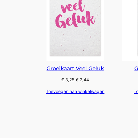
Groeikaart Veel Geluk
G
€
3,25
€
2,44
Toevoegen aan winkelwagen
T