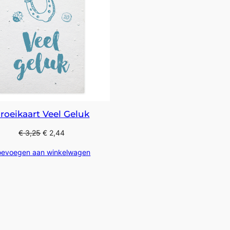
roeikaart Veel Geluk
€
3,25
€
2,44
oevoegen aan winkelwagen