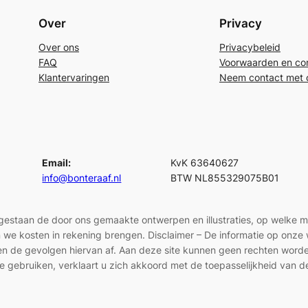
Over
Privacy
Over ons
Privacybeleid
FAQ
Voorwaarden en con
Klantervaringen
Neem contact met 
Email:
KvK 63640627
info@bonteraaf.nl
BTW NL855329075B01
egestaan de door ons gemaakte ontwerpen en illustraties, op welke 
len we kosten in rekening brengen. Disclaimer – De informatie op onz
en en de gevolgen hiervan af. Aan deze site kunnen geen rechten wor
e gebruiken, verklaart u zich akkoord met de toepasselijkheid van d