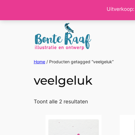
Ga
Uitverkoop:
naar
de
inhoud
Home
/ Producten getagged “veelgeluk”
veelgeluk
Gesorteerd
Toont alle 2 resultaten
op
nieuwste