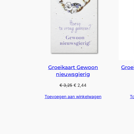
Groeikaart Gewoon
Groe
nieuwsgierig
€
3,25
€
2,44
Toevoegen aan winkelwagen
T