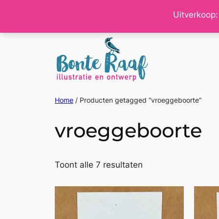
Ga
Uitverkoop:
naar
de
inhoud
Home
/ Producten getagged “vroeggeboorte”
vroeggeboorte
Gesorteerd
Toont alle 7 resultaten
op
nieuwste