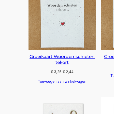
Groeikaart Woorden schieten
Gro
tekort
€
3,25
€
2,44
T
Toevoegen aan winkelwagen