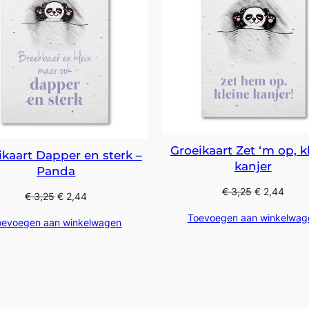
Groeikaart Zet ‘m op, k
ikaart Dapper en sterk –
kanjer
Panda
€
3,25
€
2,44
€
3,25
€
2,44
Toevoegen aan winkelwag
oevoegen aan winkelwagen