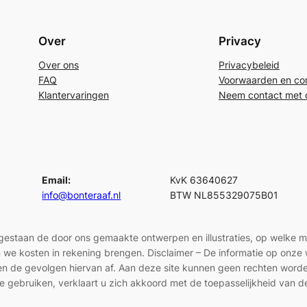
Over
Privacy
Over ons
Privacybeleid
FAQ
Voorwaarden en con
Klantervaringen
Neem contact met 
Email:
KvK 63640627
info@bonteraaf.nl
BTW NL855329075B01
egestaan de door ons gemaakte ontwerpen en illustraties, op welke 
len we kosten in rekening brengen. Disclaimer – De informatie op onz
en en de gevolgen hiervan af. Aan deze site kunnen geen rechten wor
e gebruiken, verklaart u zich akkoord met de toepasselijkheid van d