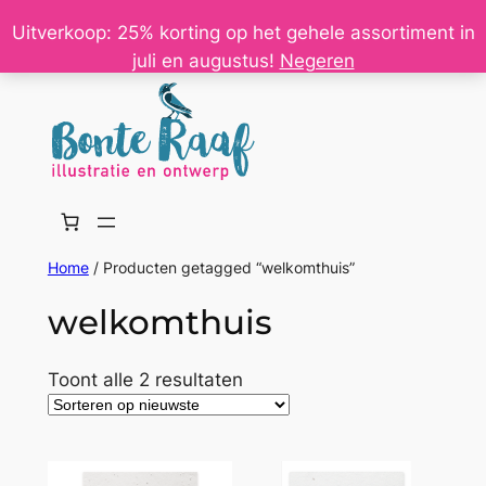
Ga
Uitverkoop: 25% korting op het gehele assortiment in
naar
juli en augustus!
Negeren
de
inhoud
Home
/ Producten getagged “welkomthuis”
welkomthuis
Gesorteerd
Toont alle 2 resultaten
op
nieuwste