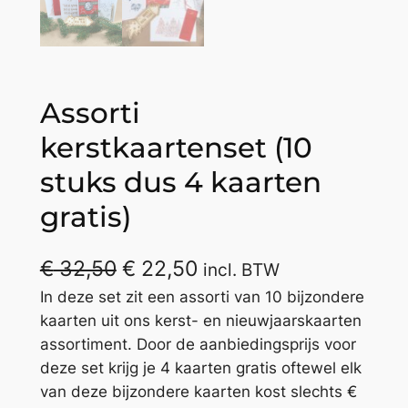
Assorti
kerstkaartenset (10
stuks dus 4 kaarten
gratis)
O
H
€
32,50
€
22,50
incl. BTW
o
u
In deze set zit een assorti van 10 bijzondere
kaarten uit ons kerst- en nieuwjaarskaarten
r
i
assortiment. Door de aanbiedingsprijs voor
s
d
deze set krijg je 4 kaarten gratis oftewel elk
van deze bijzondere kaarten kost slechts €
p
i