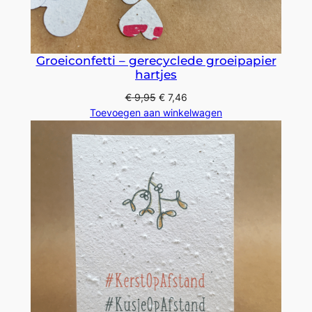
Groeiconfetti – gerecyclede groeipapier
hartjes
€
9,95
€
7,46
Toevoegen aan winkelwagen