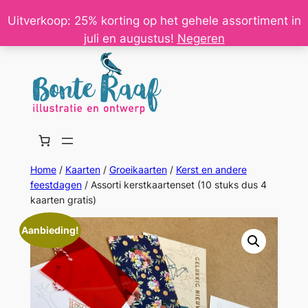
Ga
Uitverkoop: 25% korting op het gehele assortiment in
naar
juli en augustus!
Negeren
de
inhoud
Home
/
Kaarten
/
Groeikaarten
/
Kerst en andere
feestdagen
/ Assorti kerstkaartenset (10 stuks dus 4
kaarten gratis)
Aanbieding!