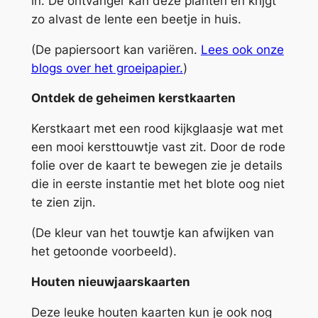
in. De ontvanger kan deze planten en krijgt
t
zo alvast de lente een beetje in huis.
e
(De papiersoort kan variëren.
Lees ook onze
n
blogs over het groeipapier.
)
g
r
Ontdek de geheimen kerstkaarten
a
t
Kerstkaart met een rood kijkglaasje wat met
i
een mooi kersttouwtje vast zit. Door de rode
s
folie over de kaart te bewegen zie je details
)
die in eerste instantie met het blote oog niet
a
te zien zijn.
a
(De kleur van het touwtje kan afwijken van
n
het getoonde voorbeeld).
t
a
Houten nieuwjaarskaarten
l
Deze leuke houten kaarten kun je ook nog