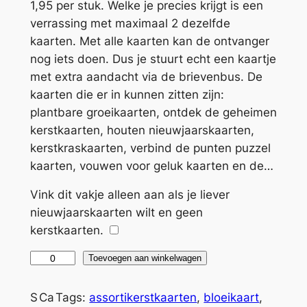
1,95 per stuk. Welke je precies krijgt is een
r
g
verrassing met maximaal 2 dezelfde
o
e
kaarten. Met alle kaarten kan de ontvanger
nog iets doen. Dus je stuurt echt een kaartje
n
p
met extra aandacht via de brievenbus. De
k
r
kaarten die er in kunnen zitten zijn:
e
i
plantbare groeikaarten, ontdek de geheimen
kerstkaarten, houten nieuwjaarskaarten,
l
j
kerstkraskaarten, verbind de punten puzzel
i
s
kaarten, vouwen voor geluk kaarten en de…
j
i
A
Vink dit vakje alleen aan als je liever
l
k
s
nieuwjaarskaarten wilt en geen
t
e
:
kerstkaarten.
e
p
€
r
A
Toevoegen aan winkelwagen
n
r
s
a
s
S
Ca
Tags:
assortikerstkaarten
, 
bloeikaart
, 
i
2