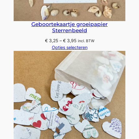
Geboortekaartje groeipapier
Sterrenbeeld
Prijsklasse:
€
3,25
–
€
3,95
incl. BTW
€ 3,25
Opties selecteren
tot
€ 3,95