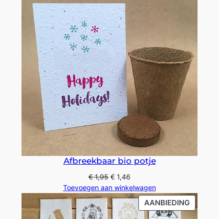
Afbreekbaar bio potje
€
1,95
€
1,46
Toevoegen aan winkelwagen
PRODU
AANBIEDING
IN