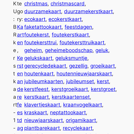
t
o
K
te
christmas
, 
christmascard
, 
j
2
i
r
U
go
duurzamekaart
, 
duurzamekerstkaart
, 
v
s
,
t
:
ry:
ecokaart
, 
ecokerstkaart
, 
e
i
B
Ka
faketattookaart
, 
feestdagen
, 
w
5
:
k
R
art
foutekerst
, 
foutekerstkaart
, 
a
0
e
k
en
foutekersttrui
, 
foutekersttruikaart
, 
s
.
r
e
, 
geheim
, 
geheimeboodschap
, 
geluk
, 
s
r
Ke
gelukskaart
, 
geluksmuntje
, 
:
t
s
rst
gerecycledekaart
, 
gezellig
, 
groeikaart
, 
€
k
t
en
houtenkaart
, 
houtennieuwjaarskaart
, 
a
k
an
jubileumkaarten
, 
jubileumset
, 
kerst
, 
a
a
de
kerstfeest
, 
kerstgroeikaart
, 
kerstgroet
, 
3
r
a
re
kerstkaart
, 
kerstkaartenset
, 
2
t
rt
fe
klavertjeskaart
, 
kraanvogelkaart
, 
e
,
-
es
kraskaart
, 
neptattookaart
, 
n
1
td
nieuwjaarskaart
, 
origamikaart
, 
5
s
-
ag
plantbarekaart
, 
recyclekaart
, 
0