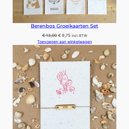
DE
UITVER
Berenbos Groeikaarten Set
Oorspronkelijke
Huidige
€
13,00
€
9,75
incl. BTW
prijs
prijs
Toevoegen aan winkelwagen
was:
is:
€ 13,00.
€ 9,75.