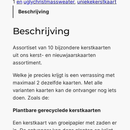
e
1
en
uglychristmassweater
, 
uniekekerstkaart
t
.
Beschrijving
(
1
Beschrijving
0
s
t
Assortiset van 10 bijzondere kerstkaarten
u
uit ons kerst- en nieuwjaarskaarten
k
assortiment.
s
Welke je precies krijgt is een verrassing met
d
maximaal 2 dezelfde kaarten. Met alle
u
varianten kaarten kan de ontvanger nog iets
s
doen. Zoals de:
4
k
Plantbare gerecyclede kerstkaarten
a
a
Een kerstkaart van groeipapier met zaden er
r