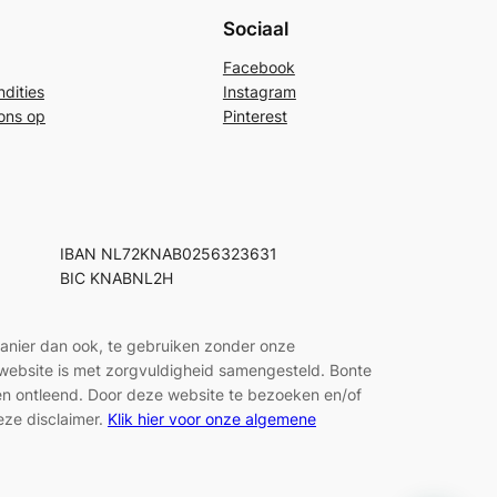
Sociaal
Facebook
dities
Instagram
ons op
Pinterest
IBAN NL72KNAB0256323631
BIC KNABNL2H
manier dan ook, te gebruiken zonder onze
e website is met zorgvuldigheid samengesteld. Bonte
den ontleend. Door deze website te bezoeken en/of
eze disclaimer.
Klik hier voor onze algemene