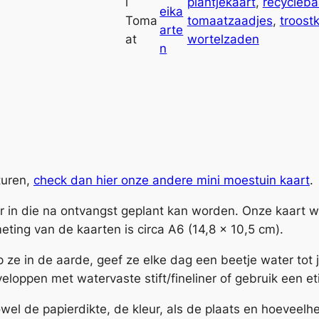
l
plantjekaart
, 
recycleba
t
v
eika
Toma
tomaatzaadjes
, 
troost
M
e
arte
at
wortelzaden
i
:
n
n
i
M
o
e
s
t
sturen,
check dan hier onze andere mini moestuin kaart
.
u
er in die na ontvangst geplant kan worden. Onze kaart 
i
eting van de kaarten is circa A6 (14,8 x 10,5 cm).
n
W
p ze in de aarde, geef ze elke dag een beetje water tot j
o
eloppen met watervaste stift/fineliner of gebruik een et
r
t
el de papierdikte, de kleur, als de plaats en hoeveelh