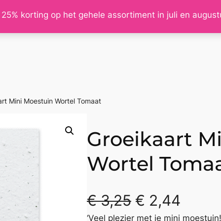
 25% korting op het gehele assortiment in juli en augus
art Mini Moestuin Wortel Tomaat
Groeikaart M
Wortel Toma
€
3,25
€
2,44
‘Veel plezier met je mini moestuin