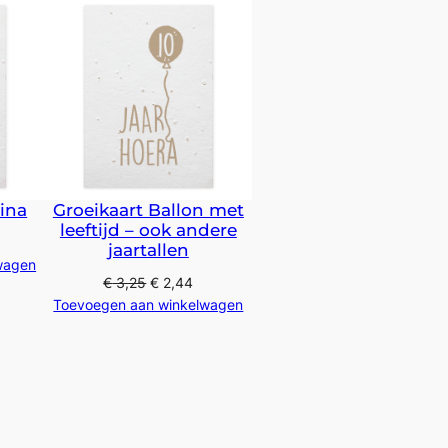
rina
Groeikaart Ballon met
leeftijd – ook andere
jaartallen
wagen
€
3,25
€
2,44
Toevoegen aan winkelwagen