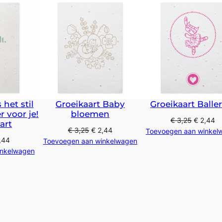
 het stil
Groeikaart Baby
Groeikaart Balle
r voor je!
bloemen
€
3,25
€
2,44
art
€
3,25
€
2,44
Toevoegen aan winkel
,44
Toevoegen aan winkelwagen
inkelwagen