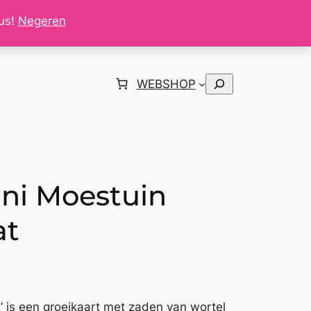
tus!
Negeren
Zoeken
WEBSHOP
ini Moestuin
at
!’ is een groeikaart met zaden van wortel