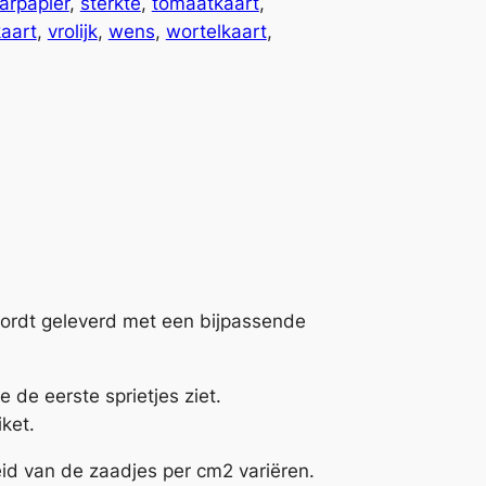
arpapier
, 
sterkte
, 
tomaatkaart
, 
kaart
, 
vrolijk
, 
wens
, 
wortelkaart
, 
wordt geleverd met een bijpassende
e de eerste sprietjes ziet.
iket.
eid van de zaadjes per cm2 variëren.