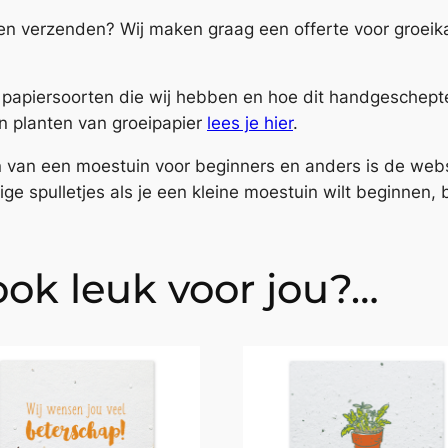
e
aarten verzenden? Wij maken graag een offerte voor groe
l
T
o
de papiersoorten die wij hebben en hoe dit handgeschep
m
n planten van groeipapier
lees je hier
.
a
a
ten van een moestuin voor beginners en anders is de web
t
e spulletjes als je een kleine moestuin wilt beginnen, b
a
a
n
 ook leuk voor jou?…
t
a
l