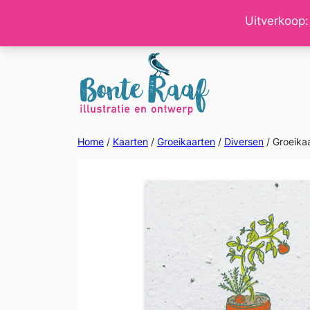
Ga
Uitverkoop:
naar
de
inhoud
Home
/
Kaarten
/
Groeikaarten
/
Diversen
/ Groeika