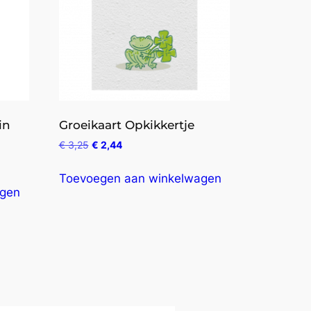
in
Groeikaart Opkikkertje
€
3,25
€
2,44
Toevoegen aan winkelwagen
agen