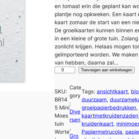
en tomaat erin die geplant kan w
plantje nog opkweken. Een kaart 
kaart zomaar de start van een n
De groeikaarten kunnen binnen en
in een kleine of grote tuin. Zola
zonlicht krijgen. Helaas mogen 
geïmporteerd worden. We maken d
van hebben, daarna zal…
G
A
Toevoegen aan winkelwagen
r
l
o
t
Cate
SKU:
Tags:
ansichtkaart
, 
blo
e
e
gory
BR14
duurzaam
, 
duurzamek
i
r
:
5 Mini
groeipapierbedrukken
,
k
n
Dive
Moes
kaartmetkruidenzaden
a
a
rsen
tuin
kruidenkaart
, 
minimoes
a
t
, 
Worte
Papiermetrucola
, 
papi
r
i
Gro