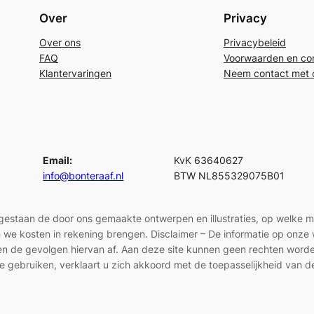
Over
Privacy
Over ons
Privacybeleid
FAQ
Voorwaarden en con
Klantervaringen
Neem contact met 
Email:
KvK 63640627
info@bonteraaf.nl
BTW NL855329075B01
egestaan de door ons gemaakte ontwerpen en illustraties, op welke 
len we kosten in rekening brengen. Disclaimer – De informatie op onz
en en de gevolgen hiervan af. Aan deze site kunnen geen rechten wor
e gebruiken, verklaart u zich akkoord met de toepasselijkheid van d