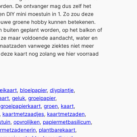
orden. De ontvanger mag dus zelf het
en DIY mini moestuin in 1. Zo zou deze
ieuwe groene hobby kunnen betekenen.
 buiten geplant worden, op het balkon of
ng ze maar voldoende aandacht, water en
tomaatzaden vanwege ziektes niet meer
eze kaart nog zolang we hier voorraad
eikaart
, 
bloeipapier
, 
diyplantje
, 
aart
, 
geluk
, 
groeipapier
, 
 
groeipapierkaart
, 
groen
, 
kaart
, 
, 
kaartmetzaadjes
, 
kaartmetzaden
, 
tuin
, 
opvrolijken
, 
papiermetbasilicum
, 
ermetzadenerin
, 
plantbarekaart
, 