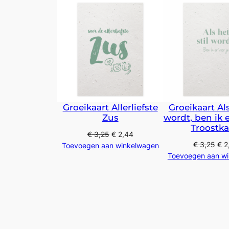
Groeikaart Allerliefste
Groeikaart Als
Zus
wordt, ben ik e
Troostka
€
3,25
€
2,44
€
3,25
€
2
Toevoegen aan winkelwagen
Toevoegen aan w