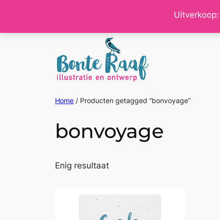
Ga
Uitverkoop:
naar
de
inhoud
Home
/ Producten getagged “bonvoyage”
bonvoyage
Enig resultaat