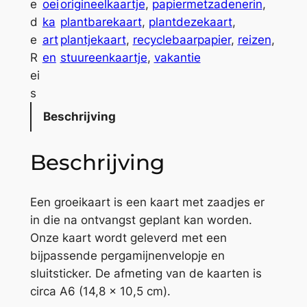
e
e
oei
origineelkaartje
, 
papiermetzadenerin
, 
d
d
ka
plantbarekaart
, 
plantdezekaart
, 
e
e
art
plantjekaart
, 
recyclebaarpapier
, 
reizen
, 
R
R
en
stuureenkaartje
, 
vakantie
e
ei
i
s
s
Beschrijving
a
a
Beschrijving
n
t
a
Een groeikaart is een kaart met zaadjes er
l
in die na ontvangst geplant kan worden.
Onze kaart wordt geleverd met een
bijpassende pergamijnenvelopje en
sluitsticker. De afmeting van de kaarten is
circa A6 (14,8 x 10,5 cm).