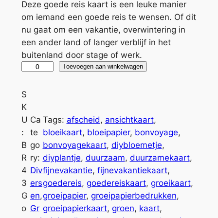
Deze goede reis kaart is een leuke manier
om iemand een goede reis te wensen. Of dit
nu gaat om een vakantie, overwintering in
een ander land of langer verblijf in het
buitenland door stage of werk.
G
A
Toevoegen aan winkelwagen
r
l
o
t
S
e
e
K
i
r
U
Ca
Tags:
afscheid
, 
ansichtkaart
, 
k
n
:
te
bloeikaart
, 
bloeipapier
, 
bonvoyage
, 
a
a
B
go
bonvoyagekaart
, 
diybloemetje
, 
a
t
R
ry:
diyplantje
, 
duurzaam
, 
duurzamekaart
, 
r
i
4
Div
fijnevakantie
, 
fijnevakantiekaart
, 
t
v
3
ers
goedereis
, 
goedereiskaart
, 
groeikaart
, 
G
e
G
en
, 
groeipapier
, 
groeipapierbedrukken
, 
o
:
o
Gr
groeipapierkaart
, 
groen
, 
kaart
, 