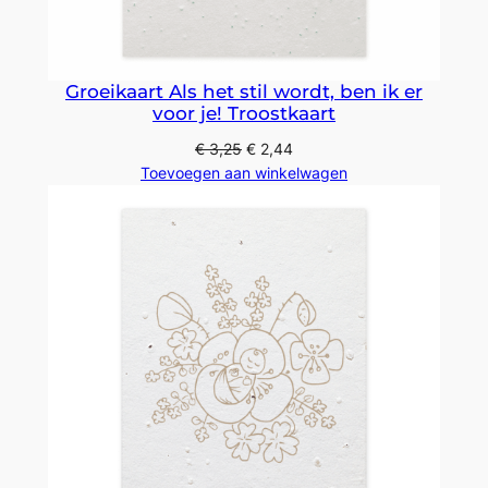
Groeikaart Als het stil wordt, ben ik er
voor je! Troostkaart
€
3,25
€
2,44
Toevoegen aan winkelwagen