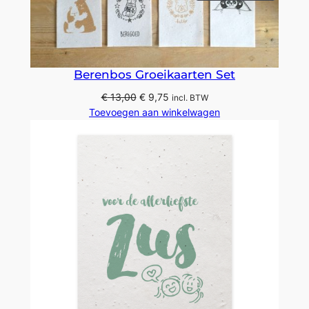
IN
DE
UITVER
Berenbos Groeikaarten Set
Oorspronkelijke
Huidige
€
13,00
€
9,75
incl. BTW
prijs
prijs
Toevoegen aan winkelwagen
was:
is:
€ 13,00.
€ 9,75.