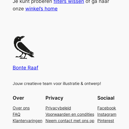
Je kunt proberen
filters wissen
of ga naar
onze
winkel’s home
Bonte Raaf
Jouw creatieve team voor illustratie & ontwerp!
Over
Privacy
Sociaal
Over ons
Privacybeleid
Facebook
FAQ
Voorwaarden en condities
Instagram
Klantervaringen
Neem contact met ons op
Pinterest