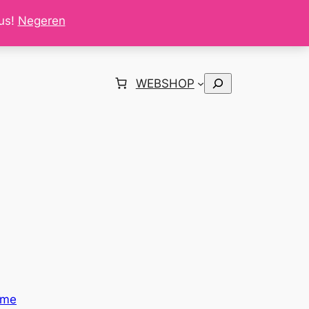
tus!
Negeren
Zoeken
WEBSHOP
ome