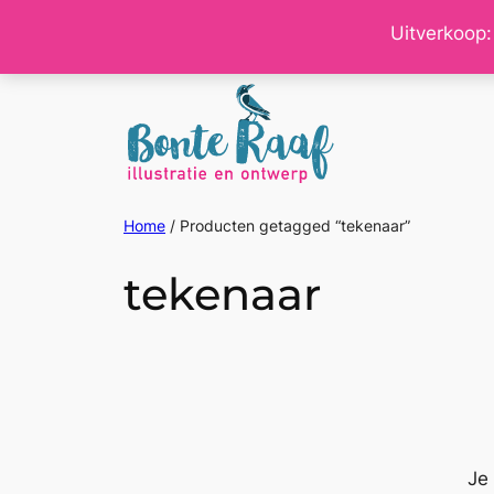
Ga
Uitverkoop:
naar
de
inhoud
Home
/ Producten getagged “tekenaar”
tekenaar
Je