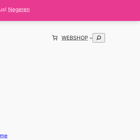
tus!
Negeren
Zoeken
WEBSHOP
ome