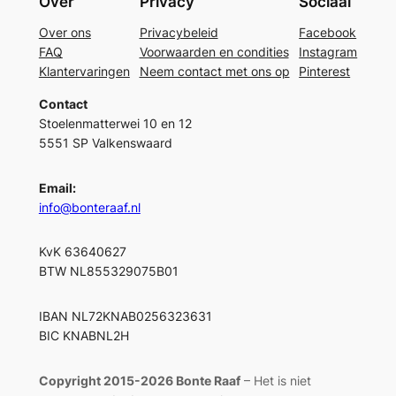
Over
Privacy
Sociaal
Over ons
Privacybeleid
Facebook
FAQ
Voorwaarden en condities
Instagram
Klantervaringen
Neem contact met ons op
Pinterest
Contact
Stoelenmatterwei 10 en 12
5551 SP Valkenswaard
Email:
info@bonteraaf.nl
KvK 63640627
BTW NL855329075B01
IBAN NL72KNAB0256323631
BIC KNABNL2H
Copyright 2015-2026 Bonte Raaf
– Het is niet