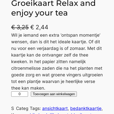
Groeikaart Relax and
enjoy your tea
€
3,25
€
2,44
Wil je iemand een extra ‘ontspan momentje’
wensen, dan is dit het ideale kaartje. Of dit
nu voor een verjaardag is of zomaar. Met dit
kaartje kan de ontvanger zelf de thee
kweken. In het papier zitten namelijk
citroenmelisse zaden die na het planten met
goede zorg en wat groene vingers uitgroeien
tot een plantje waarvan je heerlijke verse
thee kan maken.
G
A
Toevoegen aan winkelwagen
r
l
o
t
S
Categ
Tags:
ansichtkaart
, 
bedanktkaartje
, 