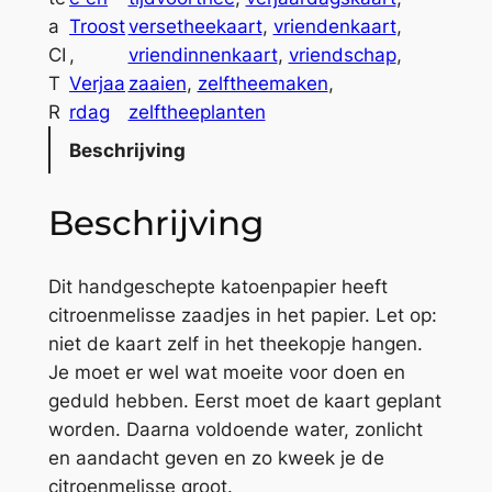
o
a
Troost
versetheekaart
, 
vriendenkaart
, 
y
CI
, 
vriendinnenkaart
, 
vriendschap
, 
y
T
Verjaa
zaaien
, 
zelftheemaken
, 
o
R
rdag
zelftheeplanten
u
Beschrijving
r
t
Beschrijving
e
a
a
Dit handgeschepte katoenpapier heeft
a
citroenmelisse zaadjes in het papier. Let op:
n
niet de kaart zelf in het theekopje hangen.
t
Je moet er wel wat moeite voor doen en
a
geduld hebben. Eerst moet de kaart geplant
l
worden. Daarna voldoende water, zonlicht
en aandacht geven en zo kweek je de
citroenmelisse groot.