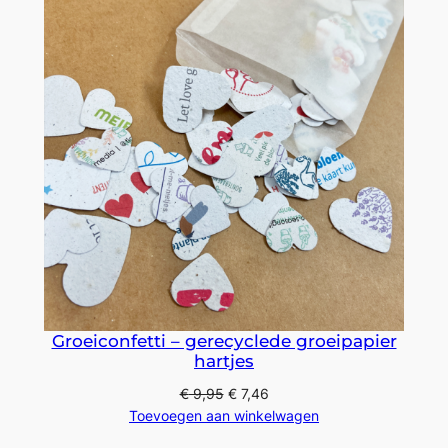
€ 3,95
Groeiconfetti – gerecyclede groeipapier
hartjes
€
9,95
€
7,46
Toevoegen aan winkelwagen