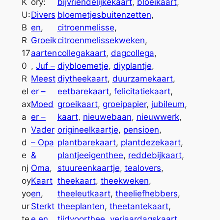
e
e
K
ory:
bijvriendelijkekaart
, 
bloeikaart
, 
i
r
U:
Divers
bloemetjesbuitenzetten
, 
k
n
B
en
, 
citroenmelisse
, 
a
a
R
Groeik
citroenmelissekweken
, 
a
t
17
aarten
collegakaart
, 
dagcollega
, 
r
i
0
, 
Juf –
diybloemetje
, 
diyplantje
, 
t
v
R
Meest
diytheekaart
, 
duurzamekaart
, 
R
e
el
er –
eetbarekaart
, 
felicitatiekaart
, 
e
:
ax
Moed
groeikaart
, 
groeipapier
, 
jubileum
, 
l
a
er –
kaart
, 
nieuwebaan
, 
nieuwwerk
, 
a
n
Vader
origineelkaartje
, 
pensioen
, 
x
d
– Opa
plantbarekaart
, 
plantdezekaart
, 
a
e
&
plantjeeigenthee
, 
reddebijkaart
, 
n
nj
Oma
, 
stuureenkaartje
, 
tealovers
, 
d
oy
Kaart
theekaart
, 
theekweken
, 
e
yo
en
, 
theeleutkaart
, 
theeliefhebbers
, 
n
ur
Sterkt
theeplanten
, 
theetantekaart
, 
j
te
e en
tijdvoorthee
, 
verjaardagskaart
, 