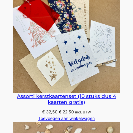
DE
UITVER
Assorti kerstkaartenset (10 stuks dus 4
kaarten gratis)
Oorspronkelijke
Huidige
€
32,50
€
22,50
incl. BTW
prijs
prijs
Toevoegen aan winkelwagen
was:
is:
€ 32,50.
€ 22,50.