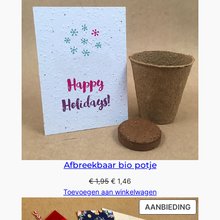
Afbreekbaar bio potje
€
1,95
€
1,46
Toevoegen aan winkelwagen
PRODU
AANBIEDING
IN