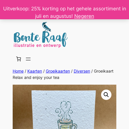
Ga
Uitverkoop: 25% korting op het gehele assortiment in
naar
juli en augustus!
Negeren
de
inhoud
Home
/
Kaarten
/
Groeikaarten
/
Diversen
/ Groeikaart
Relax and enjoy your tea