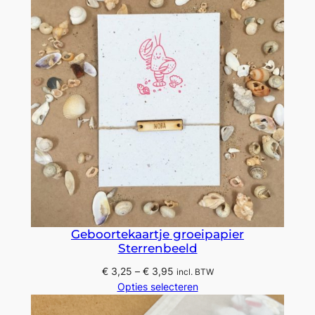
Geboortekaartje groeipapier
Sterrenbeeld
Prijsklasse:
€
3,25
–
€
3,95
incl. BTW
€ 3,25
Opties selecteren
tot