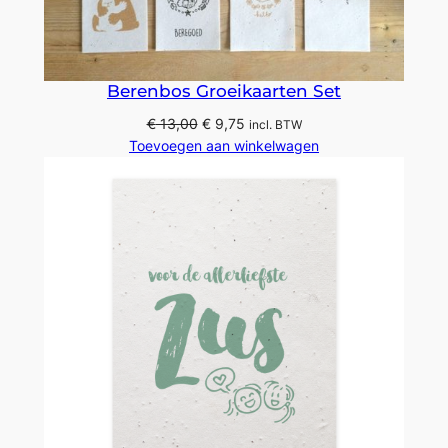
DE
UITVER
Berenbos Groeikaarten Set
Oorspronkelijke
Huidige
€
13,00
€
9,75
incl. BTW
prijs
prijs
Toevoegen aan winkelwagen
was:
is:
€ 13,00.
€ 9,75.