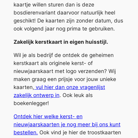
e
kaartje willen sturen dan is deze
n
bosdierenvariant daarvoor natuurlijk heel
a
geschikt! De kaarten zijn zonder datum, dus
a
ook volgend jaar nog prima te gebruiken.
n
Zakelijk kerstkaart in eigen huisstijl.
t
a
Wil je als bedrijf de ontdek de geheimen
l
kerstkaart als originele kerst- of
nieuwjaarskaart met logo verzenden? Wij
maken graag een prijsje voor jouw unieke
kaarten,
vul hier dan onze vragenlijst
zakelijk ontwerp in
. Ook leuk als
boekenlegger!
Ontdek hier welke kerst- en
nieuwjaarskaarten je nog meer bij ons kunt
bestellen.
Ook vind je hier de troostkaarten