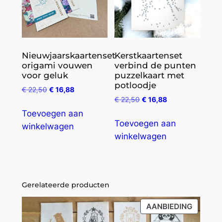
Nieuwjaarskaartenset
Kerstkaartenset
origami vouwen
verbind de punten
voor geluk
puzzelkaart met
potloodje
€
22,50
€
16,88
€
22,50
€
16,88
Toevoegen aan
Toevoegen aan
winkelwagen
winkelwagen
Gerelateerde producten
PRODU
AANBIEDING
IN