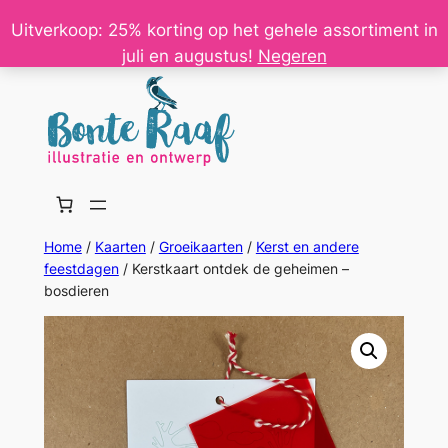
Ga
Uitverkoop: 25% korting op het gehele assortiment in
naar
juli en augustus!
Negeren
de
inhoud
Home
/
Kaarten
/
Groeikaarten
/
Kerst en andere
feestdagen
/ Kerstkaart ontdek de geheimen –
bosdieren