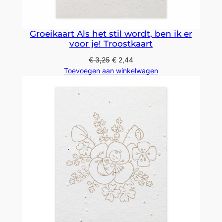
Groeikaart Als het stil wordt, ben ik er
voor je! Troostkaart
€
3,25
€
2,44
Toevoegen aan winkelwagen