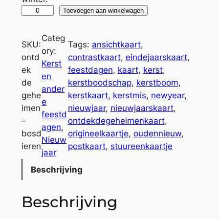
K
A
Toevoegen aan winkelwagen
e
l
r
t
Categ
SKU:
Tags:
ansichtkaart
, 
s
e
ory:
ontd
contrastkaart
, 
eindejaarskaart
, 
t
r
Kerst
ek
feestdagen
, 
kaart
, 
kerst
, 
k
n
en
de
kerstboodschap
, 
kerstboom
, 
a
a
ander
gehe
kerstkaart
, 
kerstmis
, 
newyear
, 
a
t
e
imen
nieuwjaar
, 
nieuwjaarskaart
, 
r
i
feestd
–
ontdekdegeheimenkaart
, 
t
v
agen
, 
bosd
origineelkaartje
, 
oudennieuw
, 
o
e
Nieuw
ieren
postkaart
, 
stuureenkaartje
n
:
jaar
t
Beschrijving
d
e
Beschrijving
k
d