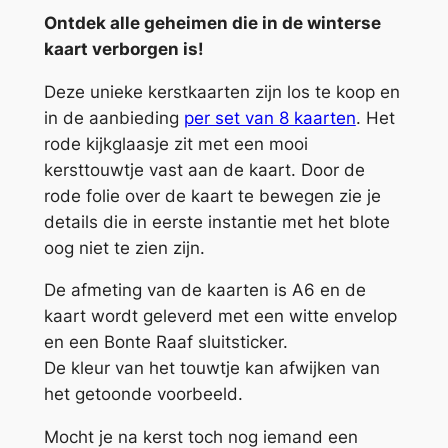
e
Ontdek alle geheimen die in de winterse
g
kaart verborgen is!
e
Deze unieke kerstkaarten zijn los te koop en
h
in de aanbieding
per set van 8 kaarten
. Het
e
rode kijkglaasje zit met een mooi
i
kersttouwtje vast aan de kaart. Door de
m
rode folie over de kaart te bewegen zie je
e
details die in eerste instantie met het blote
n
oog niet te zien zijn.
–
b
De afmeting van de kaarten is A6 en de
o
kaart wordt geleverd met een witte envelop
s
en een Bonte Raaf sluitsticker.
d
De kleur van het touwtje kan afwijken van
i
het getoonde voorbeeld.
e
r
Mocht je na kerst toch nog iemand een